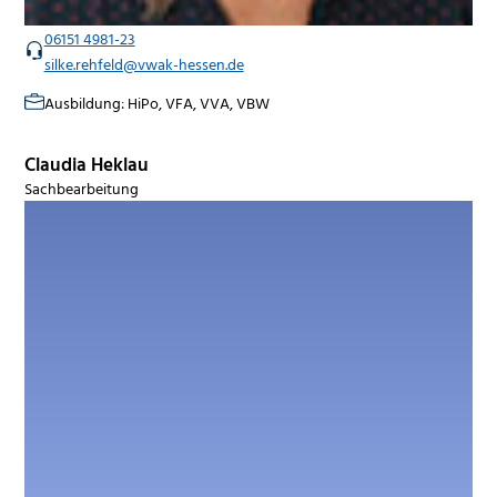
06151 4981-23
silke.rehfeld@vwak-hessen.de
Ausbildung: HiPo, VFA, VVA, VBW
Claudia Heklau
Sachbearbeitung