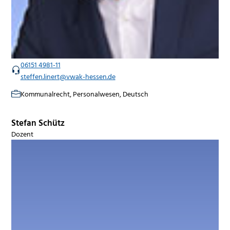
06151 4981-11
steffen.linert@vwak-hessen.de
Kommunalrecht, Personalwesen, Deutsch
Stefan Schütz
Dozent