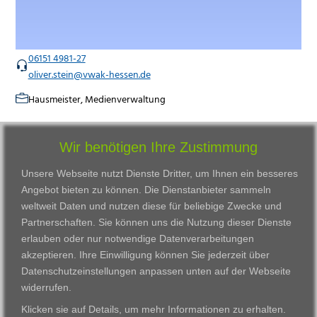
06151 4981-27
oliver.stein@vwak-hessen.de
Hausmeister, Medienverwaltung
Wir benötigen Ihre Zustimmung
Unsere Webseite nutzt Dienste Dritter, um Ihnen ein besseres
Angebot bieten zu können. Die Dienstanbieter sammeln
weltweit Daten und nutzen diese für beliebige Zwecke und
Partnerschaften. Sie können uns die Nutzung dieser Dienste
erlauben oder nur notwendige Datenverarbeitungen
VWAK
Standorte
Bildungsangebot
akzeptieren. Ihre Einwilligung können Sie jederzeit über
Karriere
Darmstadt
Ausbildung
Datenschutzeinstellungen anpassen
unten auf der Webseite
Links
Frankfurt am Main
Zertifikatslehrgänge
widerrufen.
Kontakt
Fulda
Fortbildung
Klicken sie auf
Details
, um mehr Informationen zu erhalten.