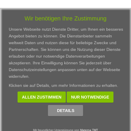
Wir benötigen Ihre Zustimmung
Unsere Webseite nutzt Dienste Dritter, um Ihnen ein besseres
Angebot bieten zu können. Die Dienstanbieter sammeln
weltweit Daten und nutzen diese für beliebige Zwecke und
Partnerschaften. Sie können uns die Nutzung dieser Dienste
erlauben oder nur notwendige Datenverarbeitungen
VWAK
Standorte
Bildungsangebot
akzeptieren. Ihre Einwilligung können Sie jederzeit über
Karriere
Darmstadt
Ausbildung
Datenschutzeinstellungen anpassen
unten auf der Webseite
Links
Frankfurt am Main
Zertifikatslehrgänge
widerrufen.
Kontakt
Fulda
Fortbildung
Klicken sie auf
Details
, um mehr Informationen zu erhalten.
Download
Gießen
Impressum
Kassel
ALLEN ZUSTIMMEN
NUR NOTWENDIGE
Datenschutzerklärung
Wiesbaden
Fortbildungszentrum
DETAILS
Datenschutzeinstellungen anpassen
Mit freundlicher Unterstützung von
Materna TMT