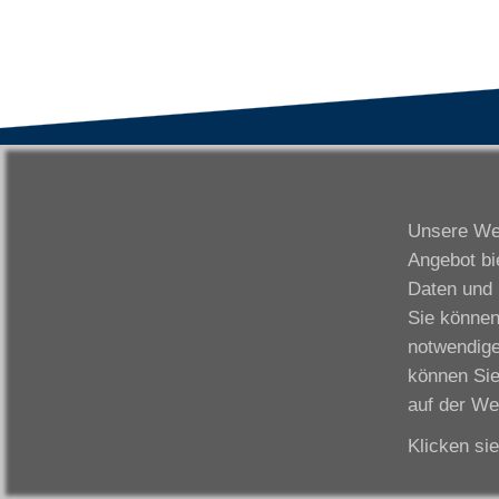
VWAK
S
Karriere
Da
Unsere Web
Links
Fr
Angebot bi
Kontakt
Fu
Daten und 
Download
Gi
Sie können
Impressum
Ka
notwendige
Datenschutzerklärung
W
können Sie
Fo
auf der We
Klicken si