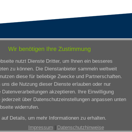
tandorte
Bildungsangebot
Wir benötigen Ihre Zustimmung
rmstadt
Ausbildung
seite nutzt Dienste Dritter, um Ihnen ein besseres
ankfurt am Main
Zertifikatslehrgänge
eten zu können. Die Dienstanbieter sammeln weltweit
lda
Fortbildung
nutzen diese für beliebige Zwecke und Partnerschaften.
eßen
 uns die Nutzung dieser Dienste erlauben oder nur
ssel
 Datenverarbeitungen akzeptieren. Ihre Einwilligung
iesbaden
 jederzeit über
Datenschutzeinstellungen anpassen
unten
rtbildungszentrum
bseite widerrufen.
e auf
Details
, um mehr Informationen zu erhalten.
Datenschutzeinstellungen anpassen
Impressum
|
Datenschutzhinweise