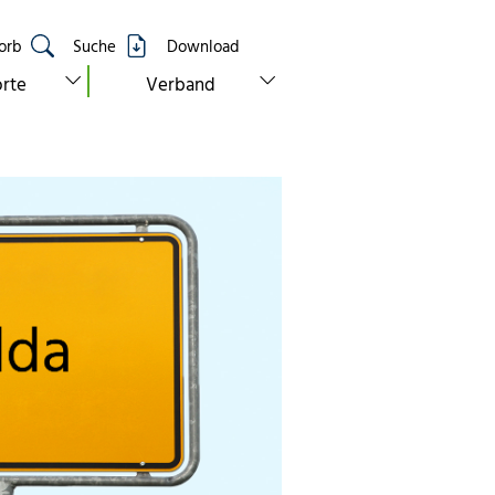
orb
Suche
Download
show submenu for “standorte”
show submenu for “verband”
rte
Verband