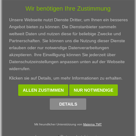
Wir benötigen Ihre Zustimmung
Unsere Webseite nutzt Dienste Dritter, um Ihnen ein besseres
Angebot bieten zu können. Die Dienstanbieter sammeln
weltweit Daten und nutzen diese für beliebige Zwecke und
Partnerschaften. Sie können uns die Nutzung dieser Dienste
erlauben oder nur notwendige Datenverarbeitungen
VWAK
Standorte
Bildungsangebot
akzeptieren. Ihre Einwilligung können Sie jederzeit über
Karriere
Darmstadt
Ausbildung
Datenschutzeinstellungen anpassen
unten auf der Webseite
Links
Frankfurt am Main
Zertifikatslehrgänge
widerrufen.
Kontakt
Fulda
Fortbildung
Klicken sie auf
Details
, um mehr Informationen zu erhalten.
Download
Gießen
Impressum
Kassel
ALLEN ZUSTIMMEN
NUR NOTWENDIGE
Datenschutzerklärung
Wiesbaden
Fortbildungszentrum
DETAILS
Datenschutzeinstellungen anpassen
Mit freundlicher Unterstützung von
Materna TMT
© 2002 - 2026 Materna TMT GmbH, powered by CARUSO