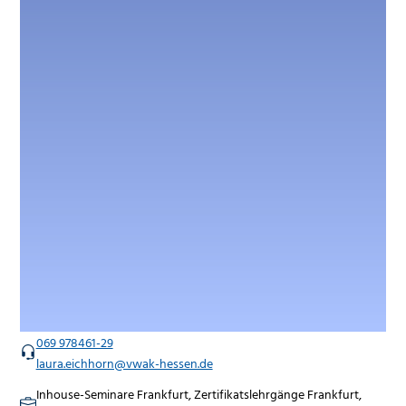
069 978461-29
laura.eichhorn@vwak-hessen.de
Inhouse-Seminare Frankfurt, Zertifikatslehrgänge Frankfurt,