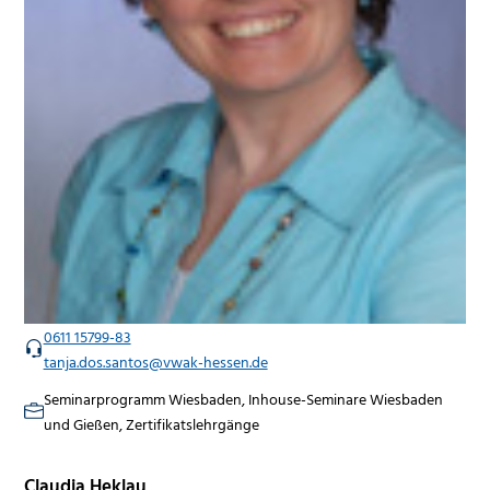
0611 15799-83
tanja.dos.santos@vwak-hessen.de
Seminarprogramm Wiesbaden, Inhouse-Seminare Wiesbaden
und Gießen, Zertifikatslehrgänge
Claudia Heklau