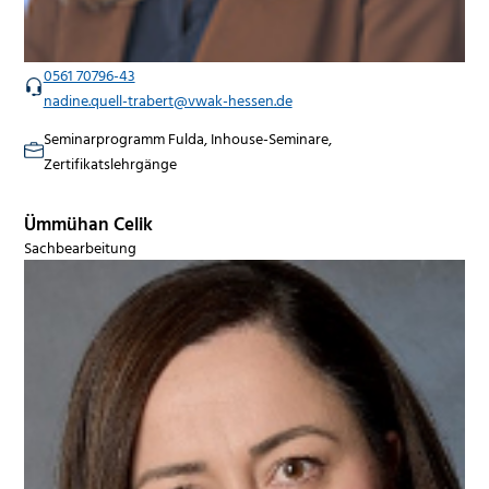
0561 70796-43
nadine.quell-trabert@vwak-hessen.de
Seminarprogramm Fulda, Inhouse-Seminare,
Zertifikatslehrgänge
Ümmühan Celik
Sachbearbeitung