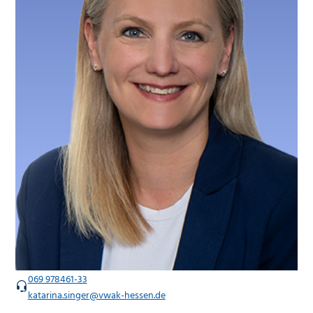
069 978461-33
katarina.singer@vwak-hessen.de