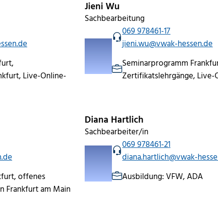
Jieni Wu
Sachbearbeitung
069 978461-17
ssen.de
jieni.wu@vwak-hessen.de
urt,
Seminarprogramm Frankfur
nkfurt, Live-Online-
Zertifikatslehrgänge, Live
Diana Hartlich
Sachbearbeiter/in
069 978461-21
.de
diana.hartlich@vwak-hesse
urt, offenes
Ausbildung: VFW, ADA
n Frankfurt am Main