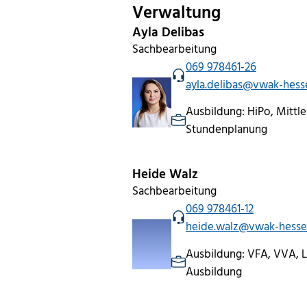
Verwaltung
Ayla Delibas
Sachbearbeitung
069 978461-26
ayla.delibas@vwak-hess
Ausbildung: HiPo, Mittler
Stundenplanung
Heide Walz
Sachbearbeitung
069 978461-12
heide.walz@vwak-hesse
Ausbildung: VFA, VVA, 
Ausbildung