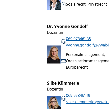
Sozialrecht, Privatrecht
Dr. Yvonne Gondolf
Dozentin
069 978461-35
yvonne.gondolf@vwak-
Personalmanagement,
Organisationsmanagement
Europarecht
Silke Kümmerle
Dozentin
069 978461-19
silke.kuemmerle@vwak-