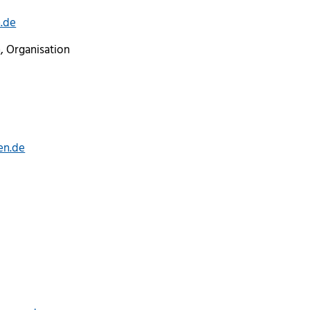
.de
, Organisation
en.de