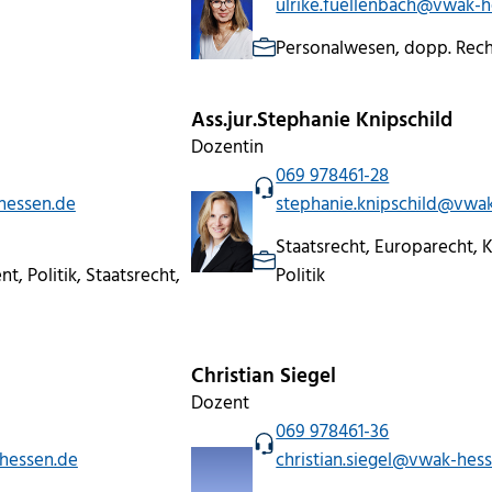
ulrike.fuellenbach@vwak-h
Personalwesen, dopp. Rec
Ass.jur.Stephanie Knipschild
Dozentin
069 978461-28
hessen.de
stephanie.knipschild@vwa
Staatsrecht, Europarecht,
, Politik, Staatsrecht,
Politik
Christian Siegel
Dozent
069 978461-36
hessen.de
christian.siegel@vwak-hes