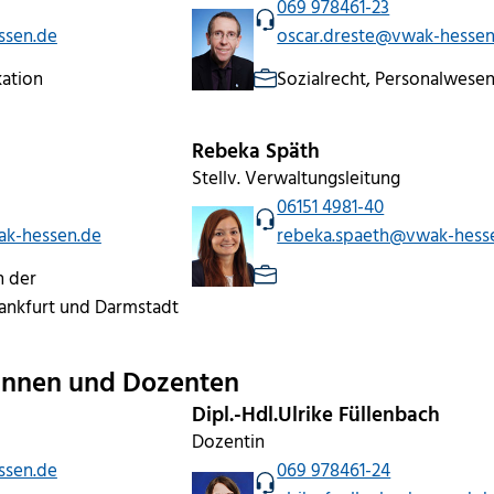
069 978461-23
ssen.de
oscar.dreste@vwak-hessen
ation
Sozialrecht, Personalwesen
Rebeka Späth
Stellv. Verwaltungsleitung
06151 4981-40
k-hessen.de
rebeka.spaeth@vwak-hess
n der
ankfurt und Darmstadt
innen und Dozenten
Dipl.-Hdl.Ulrike Füllenbach
Dozentin
ssen.de
069 978461-24