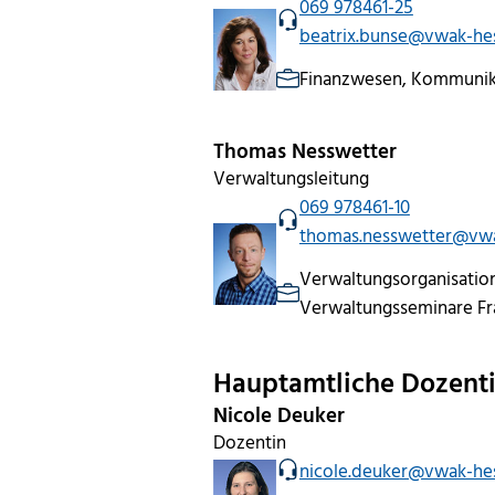
069 978461-25
beatrix.bunse@vwak-he
Finanzwesen, Kommunik
Thomas Nesswetter
Verwaltungsleitung
069 978461-10
thomas.nesswetter@vwa
Verwaltungsorganisatio
Verwaltungsseminare Fr
Hauptamtliche Dozent
Nicole Deuker
Dozentin
nicole.deuker@vwak-he