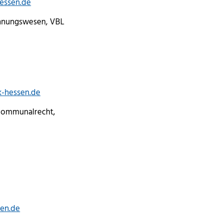
essen.de
hnungswesen, VBL
k-hessen.de
 Kommunalrecht,
sen.de