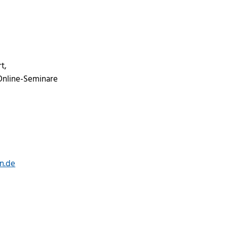
t,
-Online-Seminare
n.de