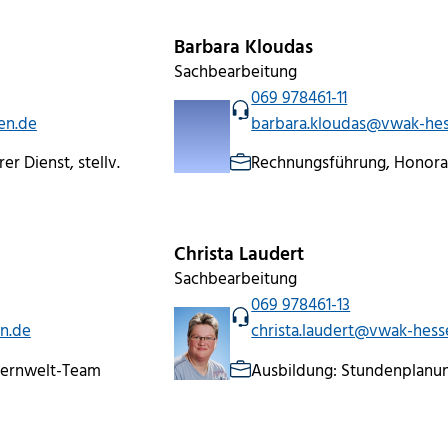
Barbara Kloudas
Sachbearbeitung
069 978461-11
en.de
barbara.kloudas@vwak-he
er Dienst, stellv.
Rechnungsführung, Honora
Christa Laudert
Sachbearbeitung
069 978461-13
n.de
christa.laudert@vwak-hess
Lernwelt-Team
Ausbildung: Stundenplanun