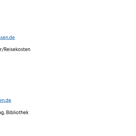
ssen.de
r/Reisekosten
en.de
g, Bibliothek