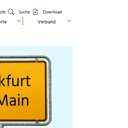
orb
Suche
Download
show submenu for “standorte”
show submenu for “verband”
rte
Verband