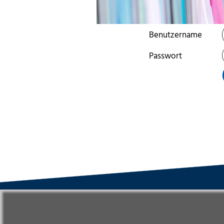
Benutzername
Passwort
VWAK
S
Karriere
Da