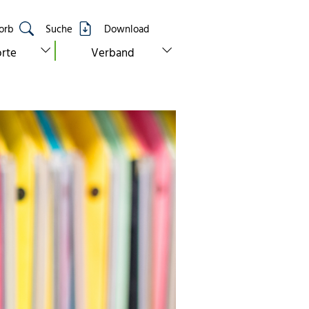
orb
Suche
Download
show submenu for “standorte”
show submenu for “verband”
rte
Verband