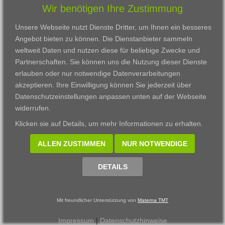
Wir benötigen Ihre Zustimmung
Karriere
Darmstadt
Ausbildung
Links
Frankfurt am Main
Zertifikatslehrgänge
Unsere Webseite nutzt Dienste Dritter, um Ihnen ein besseres
Kontakt
Fulda
Fortbildung
Angebot bieten zu können. Die Dienstanbieter sammeln
Download
Gießen
weltweit Daten und nutzen diese für beliebige Zwecke und
Impressum
Kassel
Partnerschaften. Sie können uns die Nutzung dieser Dienste
Datenschutzerklärung
Wiesbaden
erlauben oder nur notwendige Datenverarbeitungen
Fortbildungszentrum
akzeptieren. Ihre Einwilligung können Sie jederzeit über
Datenschutzeinstellungen anpassen
unten auf der Webseite
Datenschutzeinstellungen anpassen
widerrufen.
© 2002 - 2026 Materna TMT GmbH, powered by CARUSO
Klicken sie auf
Details
, um mehr Informationen zu erhalten.
ALLEN ZUSTIMMEN
NUR NOTWENDIGE
DETAILS
Mit freundlicher Unterstützung von
Materna TMT
Impressum
|
Datenschutzhinweise