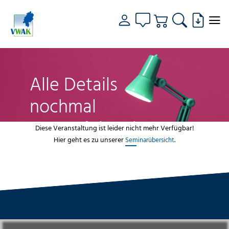
Alle Details
nochmal
genau fokussiert
Diese Veranstaltung ist leider nicht mehr Verfügbar!
Hier geht es zu unserer
.
Seminarübersicht
VWAK
Standorte
Bildungsangebot