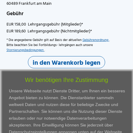
60489 Frankfurt am Main
Gebühr
EUR 158,00 Lehrgangsgebühr (Mitglieder)*
EUR 189,60 Lehrgangsgebühr (Nichtmitglieder)*
* Die angegebene Gebühr gilt auf Basis der aktuellen
Gebührenordnung
.
Bitte beachten Sie bei Fortbildungs- lehrgängen auch unsere
Stornierungsbedingungen
.
in den Warenkorb legen
Wir benötigen Ihre Zustimmung
Unsere Webseite nutzt Dienste Dritter, um Ihnen ein besseres
Angebot bieten zu können. Die Dienstanbieter sammeln
weltweit Daten und nutzen diese für beliebige Zwecke und
Partnerschaften. Sie können uns die Nutzung dieser Dienste
erlauben oder nur notwendige Datenverarbeitungen
VWAK
Standorte
Bildungsangebot
akzeptieren. Ihre Einwilligung können Sie jederzeit über
Karriere
Darmstadt
Ausbildung
Datenschutzeinstellungen anpassen
unten auf der Webseite