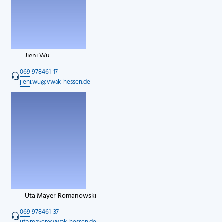
Jieni Wu
069 978461-17
jieni.wu@vwak-hessen.de
Uta Mayer-Romanowski
069 978461-37
uta.mayer@vwak-hessen.de