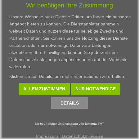
Wir benötigen Ihre Zustimmung
Karriere
Darmstadt
Ausbildung
Links
Frankfurt am Main
Zertifikatslehrgänge
Unsere Webseite nutzt Dienste Dritter, um Ihnen ein besseres
Kontakt
Fulda
Fortbildung
Angebot bieten zu können. Die Dienstanbieter sammeln
Download
Gießen
weltweit Daten und nutzen diese für beliebige Zwecke und
Impressum
Kassel
Partnerschaften. Sie können uns die Nutzung dieser Dienste
Datenschutzerklärung
Wiesbaden
erlauben oder nur notwendige Datenverarbeitungen
Fortbildungszentrum
akzeptieren. Ihre Einwilligung können Sie jederzeit über
Datenschutzeinstellungen anpassen
unten auf der Webseite
Datenschutzeinstellungen anpassen
widerrufen.
© 2002 - 2026 Materna TMT GmbH, powered by CARUSO
Klicken sie auf
Details
, um mehr Informationen zu erhalten.
ALLEN ZUSTIMMEN
NUR NOTWENDIGE
DETAILS
Mit freundlicher Unterstützung von
Materna TMT
Impressum
|
Datenschutzhinweise