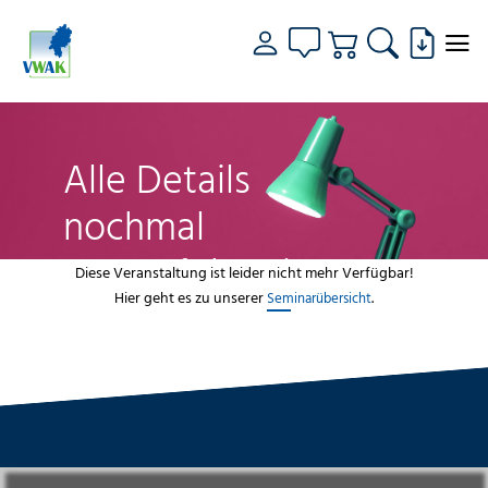
Alle Details
nochmal
genau fokussiert
Diese Veranstaltung ist leider nicht mehr Verfügbar!
Hier geht es zu unserer
.
Seminarübersicht
VWAK
Standorte
Bildungsangebot