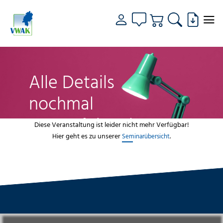
Alle Details
nochmal
genau fokussiert
Diese Veranstaltung ist leider nicht mehr Verfügbar!
Hier geht es zu unserer
.
Seminarübersicht
VWAK
Standorte
Bildungsangebot