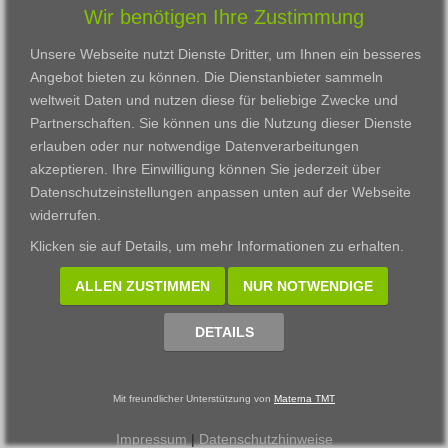
Wir benötigen Ihre Zustimmung
Karriere
Darmstadt
Ausbildung
Links
Frankfurt am Main
Zertifikatslehrgänge
Unsere Webseite nutzt Dienste Dritter, um Ihnen ein besseres
Kontakt
Fulda
Fortbildung
Angebot bieten zu können. Die Dienstanbieter sammeln
Download
Gießen
weltweit Daten und nutzen diese für beliebige Zwecke und
Impressum
Kassel
Partnerschaften. Sie können uns die Nutzung dieser Dienste
Datenschutzerklärung
Wiesbaden
erlauben oder nur notwendige Datenverarbeitungen
Fortbildungszentrum
akzeptieren. Ihre Einwilligung können Sie jederzeit über
Datenschutzeinstellungen anpassen
unten auf der Webseite
Datenschutzeinstellungen anpassen
widerrufen.
© 2002 - 2026 Materna TMT GmbH, powered by CARUSO
Klicken sie auf
Details
, um mehr Informationen zu erhalten.
ALLEN ZUSTIMMEN
NUR NOTWENDIGE
DETAILS
Mit freundlicher Unterstützung von
Materna TMT
Impressum
|
Datenschutzhinweise