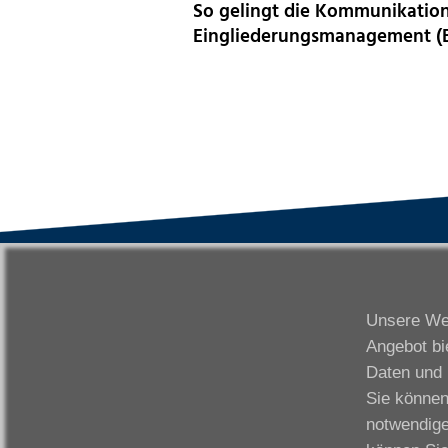
So gelingt die Kommunikation
Eingliederungsmanagement (
VWAK
S
Karriere
Da
Unsere Web
Links
Fr
Angebot bi
Kontakt
Fu
Daten und 
Download
Gi
Sie können
Impressum
Ka
notwendige
Datenschutzerklärung
W