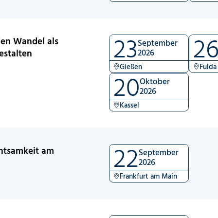
23
2
den Wandel als
September
estalten
2026
Gießen
Fulda
20
Oktober
2026
Kassel
22
chtsamkeit am
September
2026
Frankfurt am Main