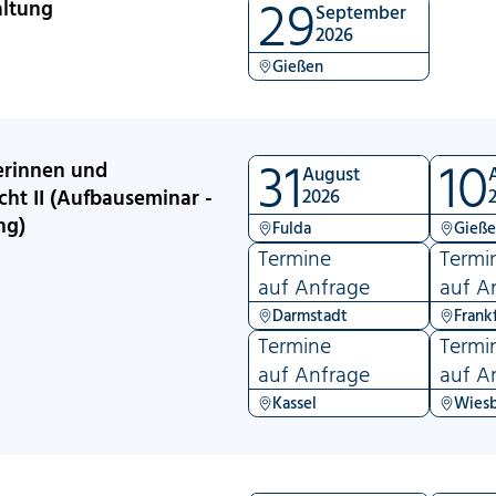
29
altung
September
2026
Gießen
31
10
erinnen und
August
ht II (Aufbauseminar -
2026
ng)
Fulda
Gieß
Termine
Termi
auf Anfrage
auf A
Darmstadt
Frank
Termine
Termi
auf Anfrage
auf A
Kassel
Wies