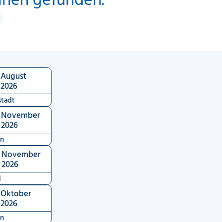
9
August
2026
tadt
6
November
2026
en
2
November
2026
l
9
Oktober
2026
en