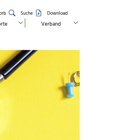
orb
Suche
Download
show submenu for “standorte”
show submenu for “verband”
rte
Verband