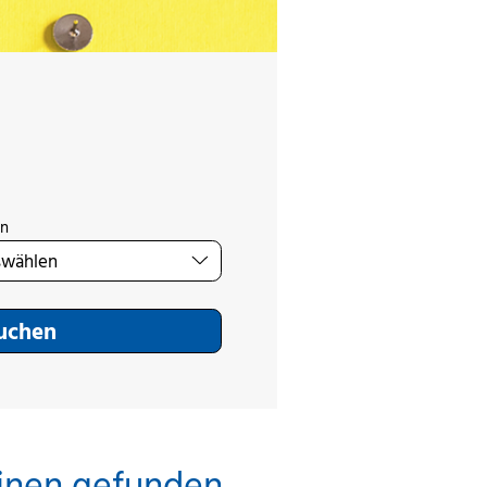
on
Suchen
inen gefunden.