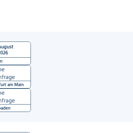
August
2026
en
ne
nfrage
furt am Main
ne
nfrage
baden