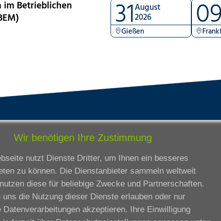
31
0
 im Betrieblichen
August
BEM)
2026
Gießen
Frank
tandorte
Bildungsangebot
Wir benötigen Ihre Zustimmung
rmstadt
Ausbildung
seite nutzt Dienste Dritter, um Ihnen ein besseres
ankfurt am Main
Zertifikatslehrgänge
eten zu können. Die Dienstanbieter sammeln weltweit
lda
Fortbildung
nutzen diese für beliebige Zwecke und Partnerschaften.
eßen
 uns die Nutzung dieser Dienste erlauben oder nur
ssel
 Datenverarbeitungen akzeptieren. Ihre Einwilligung
iesbaden