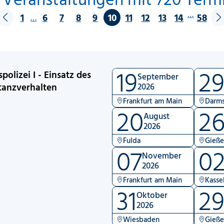
…
1
6
7
8
9
10
11
12
13
14
58
…
19
2
polizei I - Einsatz des
September
tanzverhalten
2026
Frankfurt am Main
Darms
20
2
August
2026
Fulda
Gieß
07
0
November
2026
Frankfurt am Main
Kasse
31
2
Oktober
2026
Wiesbaden
Gieß