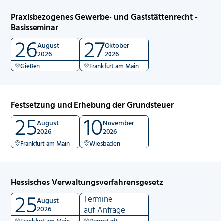
Praxisbezogenes Gewerbe- und Gaststättenrecht -
Basisseminar
26
27
August
Oktober
2026
2026
Gießen
Frankfurt am Main
Festsetzung und Erhebung der Grundsteuer
25
10
August
November
2026
2026
Frankfurt am Main
Wiesbaden
Hessisches Verwaltungsverfahrensgesetz
25
Termine
August
2026
auf Anfrage
Frankfurt am Main
Darmstadt