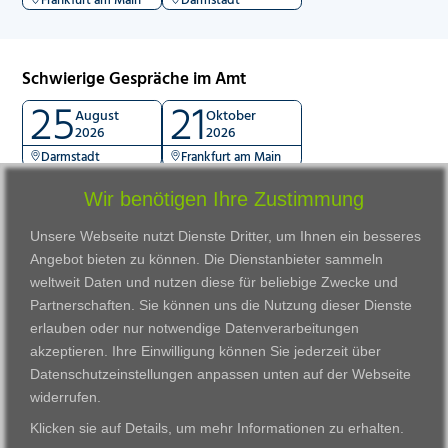
Schwierige Gespräche im Amt
25
21
August
Oktober
2026
2026
Darmstadt
Frankfurt am Main
Wir benötigen Ihre Zustimmung
Unsere Webseite nutzt Dienste Dritter, um Ihnen ein besseres
Angebot bieten zu können. Die Dienstanbieter sammeln
weltweit Daten und nutzen diese für beliebige Zwecke und
Partnerschaften. Sie können uns die Nutzung dieser Dienste
erlauben oder nur notwendige Datenverarbeitungen
VWAK
Standorte
Bildungsangebot
akzeptieren. Ihre Einwilligung können Sie jederzeit über
Karriere
Darmstadt
Ausbildung
Datenschutzeinstellungen anpassen
unten auf der Webseite
Links
Frankfurt am Main
Zertifikatslehrgänge
widerrufen.
Kontakt
Fulda
Fortbildung
Klicken sie auf
Details
, um mehr Informationen zu erhalten.
Download
Gießen