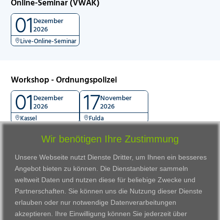
Online-Seminar (VWAK)
01
Dezember
2026
Live-Online-Seminar
Workshop - Ordnungspolizei
01
17
Dezember
November
2026
2026
Kassel
Fulda
Wir benötigen Ihre Zustimmung
Unsere Webseite nutzt Dienste Dritter, um Ihnen ein besseres
Angebot bieten zu können. Die Dienstanbieter sammeln
weltweit Daten und nutzen diese für beliebige Zwecke und
Partnerschaften. Sie können uns die Nutzung dieser Dienste
erlauben oder nur notwendige Datenverarbeitungen
VWAK
Standorte
Bildungsangebot
akzeptieren. Ihre Einwilligung können Sie jederzeit über