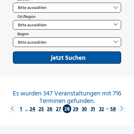
Ort/Region
Beginn
jetzt Suchen
Es wurden 347 Veranstaltungen mit 716
Terminen gefunden.
…
1
24
25
26
27
28
29
30
31
32
58
…