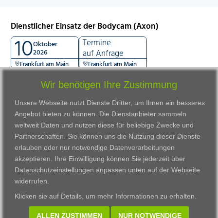
Dienstlicher Einsatz der Bodycam (Axon)
10
Termine
Oktober
2026
auf Anfrage
Frankfurt am Main
Frankfurt am Main
Wir benötigen Ihre Zustimmung
Unsere Webseite nutzt Dienste Dritter, um Ihnen ein besseres
Angebot bieten zu können. Die Dienstanbieter sammeln
weltweit Daten und nutzen diese für beliebige Zwecke und
Partnerschaften. Sie können uns die Nutzung dieser Dienste
erlauben oder nur notwendige Datenverarbeitungen
VWAK
Standorte
Bildungsangebot
akzeptieren. Ihre Einwilligung können Sie jederzeit über
Karriere
Darmstadt
Ausbildung
Datenschutzeinstellungen anpassen
unten auf der Webseite
Links
Frankfurt am Main
Zertifikatslehrgänge
widerrufen.
Kontakt
Fulda
Fortbildung
Klicken sie auf
Details
, um mehr Informationen zu erhalten.
Download
Gießen
Impressum
Kassel
ALLEN ZUSTIMMEN
NUR NOTWENDIGE