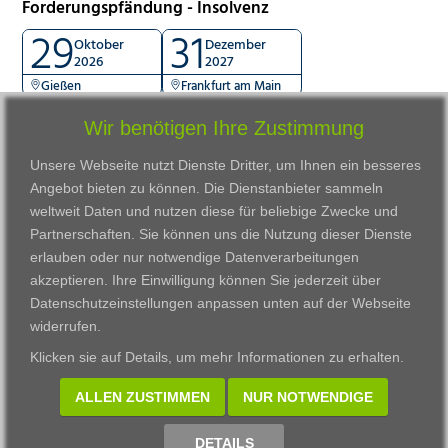
Forderungspfändung - Insolvenz
29
31
Oktober
Dezember
2026
2027
Gießen
Frankfurt am Main
Wir benötigen Ihre Zustimmung
Unsere Webseite nutzt Dienste Dritter, um Ihnen ein besseres
Angebot bieten zu können. Die Dienstanbieter sammeln
weltweit Daten und nutzen diese für beliebige Zwecke und
Partnerschaften. Sie können uns die Nutzung dieser Dienste
erlauben oder nur notwendige Datenverarbeitungen
VWAK
Standorte
Bildungsangebot
akzeptieren. Ihre Einwilligung können Sie jederzeit über
Karriere
Darmstadt
Ausbildung
Datenschutzeinstellungen anpassen
unten auf der Webseite
Links
Frankfurt am Main
Zertifikatslehrgänge
widerrufen.
Kontakt
Fulda
Fortbildung
Klicken sie auf
Details
, um mehr Informationen zu erhalten.
Download
Gießen
Impressum
Kassel
ALLEN ZUSTIMMEN
NUR NOTWENDIGE
Datenschutzerklärung
Wiesbaden
Fortbildungszentrum
DETAILS