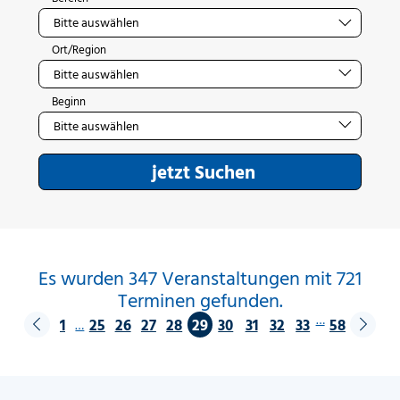
Ort/Region
Beginn
jetzt Suchen
Es wurden 347 Veranstaltungen mit 721
Terminen gefunden.
…
1
25
26
27
28
29
30
31
32
33
58
…