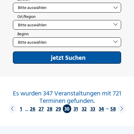
Ort/Region
Beginn
jetzt Suchen
Es wurden 347 Veranstaltungen mit 721
Terminen gefunden.
…
1
26
27
28
29
30
31
32
33
34
58
…