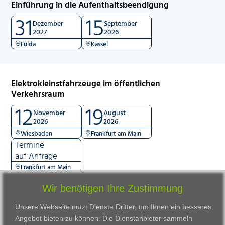
Einführung in die Aufenthaltsbeendigung
31
15
Dezember
September
2027
2026
Fulda
Kassel
Elektrokleinstfahrzeuge im öffentlichen
Verkehrsraum
12
19
November
August
2026
2026
Wiesbaden
Frankfurt am Main
Termine
auf Anfrage
Frankfurt am Main
Wir benötigen Ihre Zustimmung
Unsere Webseite nutzt Dienste Dritter, um Ihnen ein besseres
Angebot bieten zu können. Die Dienstanbieter sammeln