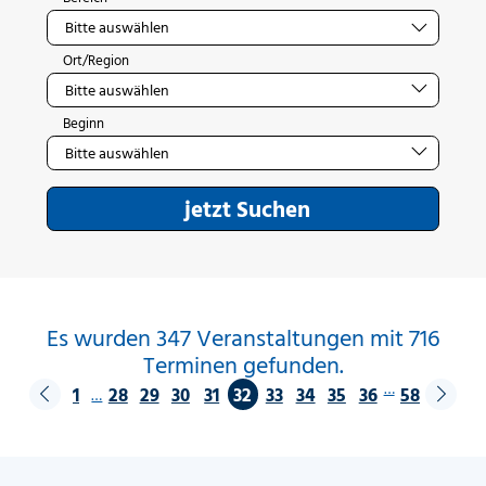
Ort/Region
Beginn
jetzt Suchen
Es wurden 347 Veranstaltungen mit 716
Terminen gefunden.
…
1
28
29
30
31
32
33
34
35
36
58
…