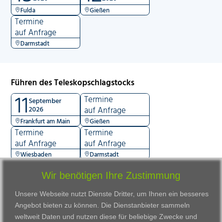
Fulda
Gießen
Termine
auf Anfrage
Darmstadt
Führen des Teleskopschlagstocks
11
Termine
September
2026
auf Anfrage
Frankfurt am Main
Gießen
Termine
Termine
auf Anfrage
auf Anfrage
Wiesbaden
Darmstadt
Wir benötigen Ihre Zustimmung
Unsere Webseite nutzt Dienste Dritter, um Ihnen ein besseres
Angebot bieten zu können. Die Dienstanbieter sammeln
weltweit Daten und nutzen diese für beliebige Zwecke und