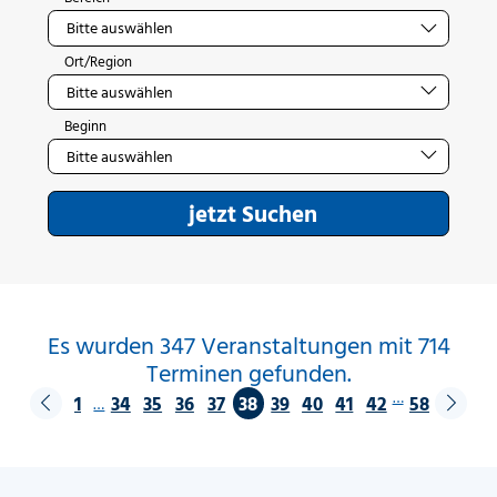
Ort/Region
Beginn
jetzt Suchen
Es wurden 347 Veranstaltungen mit 714
Terminen gefunden.
…
1
34
35
36
37
38
39
40
41
42
58
…