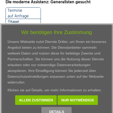
Die moderne Assistenz: Generalisten gesucht
Termine
auf Anfrage
Kassel
Wir benötigen Ihre Zustimmung
Unsere Webseite nutzt Dienste Dritter, um Ihnen ein besseres
Angebot bieten zu können. Die Dienstanbieter sammeln
weltweit Daten und nutzen diese für beliebige Zwecke und
Partnerschaften. Sie können uns die Nutzung dieser Dienste
erlauben oder nur notwendige Datenverarbeitungen
VWAK
Standorte
Bildungsangebot
akzeptieren. Ihre Einwilligung können Sie jederzeit über
Karriere
Darmstadt
Ausbildung
Datenschutzeinstellungen anpassen
unten auf der Webseite
Links
Frankfurt am Main
Zertifikatslehrgänge
widerrufen.
Kontakt
Fulda
Fortbildung
Klicken sie auf
Details
, um mehr Informationen zu erhalten.
Download
Gießen
Impressum
Kassel
ALLEN ZUSTIMMEN
NUR NOTWENDIGE
Datenschutzerklärung
Wiesbaden
Fortbildungszentrum
DETAILS