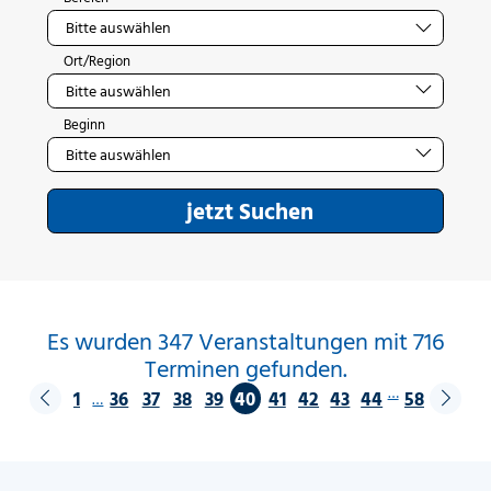
Ort/Region
Beginn
jetzt Suchen
Es wurden 347 Veranstaltungen mit 716
Terminen gefunden.
…
1
36
37
38
39
40
41
42
43
44
58
…