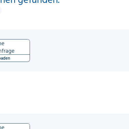
ne
nfrage
baden
ne