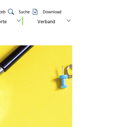
orb
Suche
Download
show submenu for “standorte”
show submenu for “verband”
rte
Verband