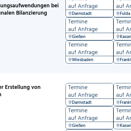
ltungsaufwendungen bei
auf Anfrage
auf A
nalen Bilanzierung
Darmstadt
Fulda
Termine
Termi
auf Anfrage
auf A
Gießen
Kasse
Termine
Termi
auf Anfrage
auf A
Wiesbaden
Frank
r Erstellung von
Termine
Termi
n
auf Anfrage
auf A
Darmstadt
Frank
Termine
Termi
auf Anfrage
auf A
Gießen
Kasse