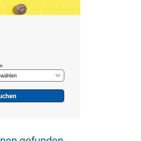
on
Suchen
inen gefunden.