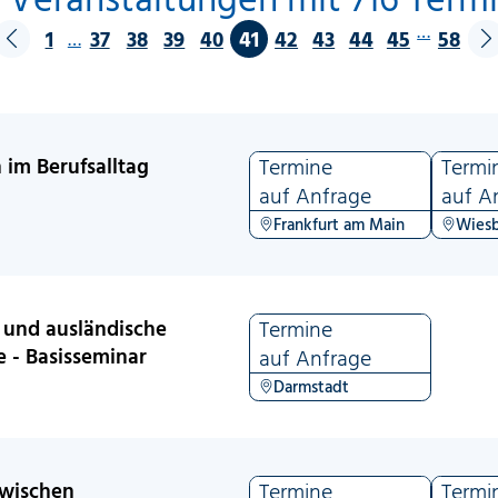
…
1
37
38
39
40
41
42
43
44
45
58
…
n im Berufsalltag
Termine
Termi
auf Anfrage
auf A
Frankfurt am Main
Wies
 und ausländische
Termine
 - Basisseminar
auf Anfrage
Darmstadt
zwischen
Termine
Termi