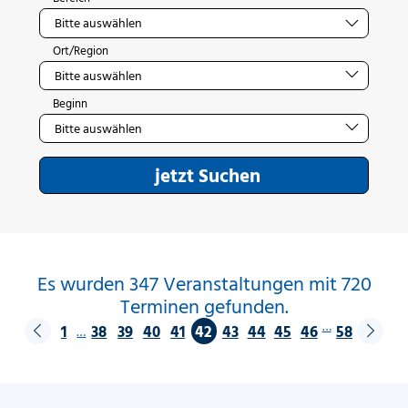
Ort/Region
Beginn
jetzt Suchen
Es wurden 347 Veranstaltungen mit 720
Terminen gefunden.
…
1
38
39
40
41
42
43
44
45
46
58
…