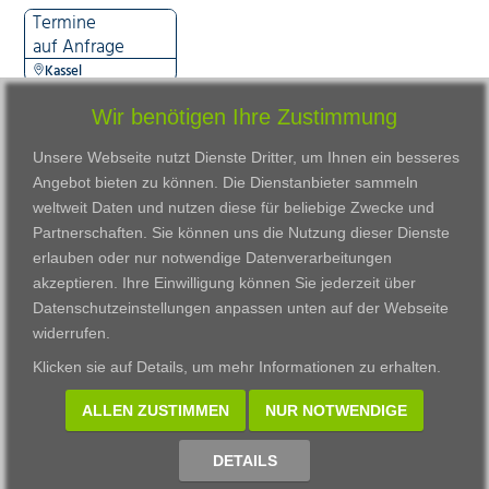
Termine
auf Anfrage
Kassel
Wir benötigen Ihre Zustimmung
Unsere Webseite nutzt Dienste Dritter, um Ihnen ein besseres
Angebot bieten zu können. Die Dienstanbieter sammeln
weltweit Daten und nutzen diese für beliebige Zwecke und
Partnerschaften. Sie können uns die Nutzung dieser Dienste
erlauben oder nur notwendige Datenverarbeitungen
VWAK
Standorte
Bildungsangebot
akzeptieren. Ihre Einwilligung können Sie jederzeit über
Karriere
Darmstadt
Ausbildung
Datenschutzeinstellungen anpassen
unten auf der Webseite
Links
Frankfurt am Main
Zertifikatslehrgänge
widerrufen.
Kontakt
Fulda
Fortbildung
Klicken sie auf
Details
, um mehr Informationen zu erhalten.
Download
Gießen
Impressum
Kassel
ALLEN ZUSTIMMEN
NUR NOTWENDIGE
Datenschutzerklärung
Wiesbaden
Fortbildungszentrum
DETAILS