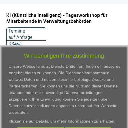
KI (Künstliche Intelligenz) - Tagesworkshop für
Mitarbeitende in Verwaltungsbehörden
Termine
auf Anfrage
Kassel
Wir benötigen Ihre Zustimmung
Unsere Webseite nutzt Dienste Dritter, um Ihnen ein besseres
Angebot bieten zu können. Die Dienstanbieter sammeln
weltweit Daten und nutzen diese für beliebige Zwecke und
Partnerschaften. Sie können uns die Nutzung dieser Dienste
erlauben oder nur notwendige Datenverarbeitungen
VWAK
Standorte
Bildungsangebot
akzeptieren. Ihre Einwilligung können Sie jederzeit über
Karriere
Darmstadt
Ausbildung
Datenschutzeinstellungen anpassen
unten auf der Webseite
Links
Frankfurt am Main
Zertifikatslehrgänge
widerrufen.
Kontakt
Fulda
Fortbildung
Klicken sie auf
Details
, um mehr Informationen zu erhalten.
Download
Gießen