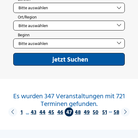
Ort/Region
Beginn
jetzt Suchen
Es wurden 347 Veranstaltungen mit 721
Terminen gefunden.
…
1
43
44
45
46
47
48
49
50
51
58
…