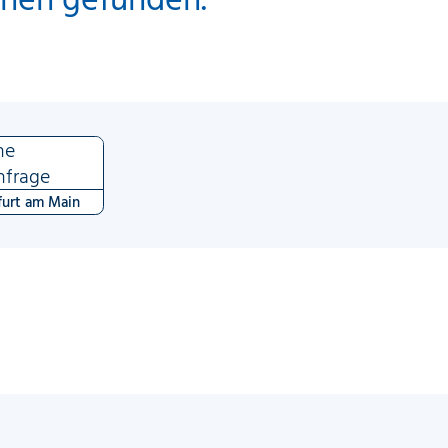
ne
nfrage
furt am Main