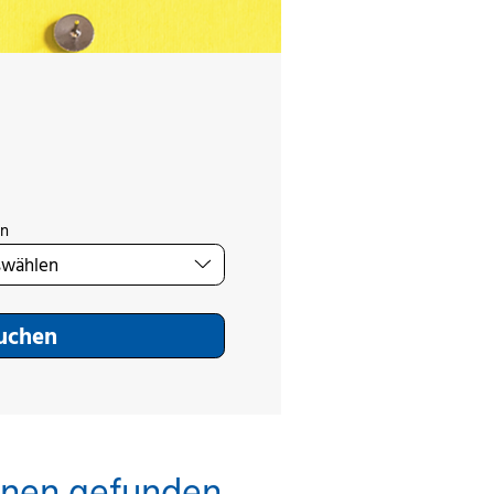
on
Suchen
inen gefunden.