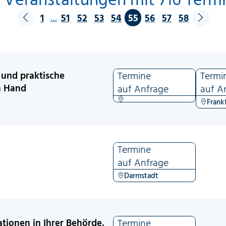
1
51
52
53
54
55
56
57
58
…
 und praktische
Termine
Termi
n Hand
auf Anfrage
auf A
Frank
Termine
auf Anfrage
Darmstadt
tionen in Ihrer Behörde,
Termine