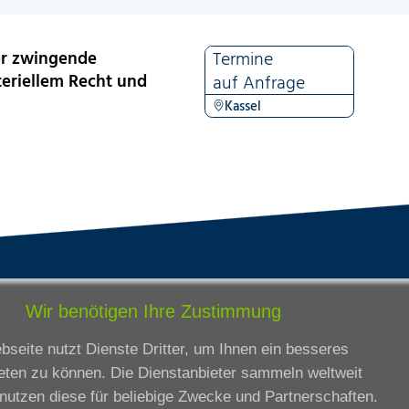
Der zwingende
Termine
riellem Recht und
auf Anfrage
Kassel
tandorte
Bildungsangebot
Wir benötigen Ihre Zustimmung
rmstadt
Ausbildung
seite nutzt Dienste Dritter, um Ihnen ein besseres
ankfurt am Main
Zertifikatslehrgänge
eten zu können. Die Dienstanbieter sammeln weltweit
lda
Fortbildung
nutzen diese für beliebige Zwecke und Partnerschaften.