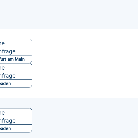
ne
nfrage
furt am Main
ne
nfrage
baden
ne
nfrage
baden