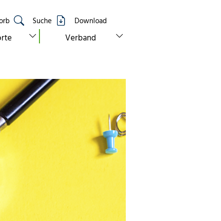
orb
Suche
Download
show submenu for “standorte”
show submenu for “verband”
rte
Verband