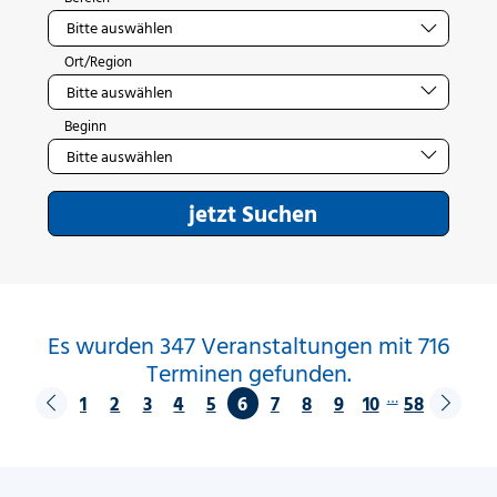
Ort/Region
Beginn
jetzt Suchen
Es wurden 347 Veranstaltungen mit 716
Terminen gefunden.
…
1
2
3
4
5
6
7
8
9
10
58