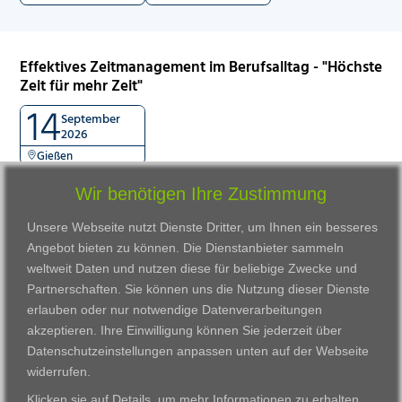
Effektives Zeitmanagement im Berufsalltag - "Höchste
Zeit für mehr Zeit"
14
September
2026
Gießen
Wir benötigen Ihre Zustimmung
Unsere Webseite nutzt Dienste Dritter, um Ihnen ein besseres
Angebot bieten zu können. Die Dienstanbieter sammeln
weltweit Daten und nutzen diese für beliebige Zwecke und
Partnerschaften. Sie können uns die Nutzung dieser Dienste
erlauben oder nur notwendige Datenverarbeitungen
VWAK
Standorte
Bildungsangebot
akzeptieren. Ihre Einwilligung können Sie jederzeit über
Karriere
Darmstadt
Ausbildung
Datenschutzeinstellungen anpassen
unten auf der Webseite
Links
Frankfurt am Main
Zertifikatslehrgänge
widerrufen.
Kontakt
Fulda
Fortbildung
Klicken sie auf
Details
, um mehr Informationen zu erhalten.