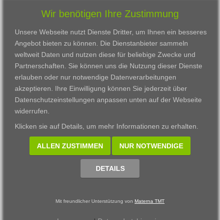
Wir benötigen Ihre Zustimmung
Unsere Webseite nutzt Dienste Dritter, um Ihnen ein besseres
Angebot bieten zu können. Die Dienstanbieter sammeln
weltweit Daten und nutzen diese für beliebige Zwecke und
Partnerschaften. Sie können uns die Nutzung dieser Dienste
erlauben oder nur notwendige Datenverarbeitungen
VWAK
Standorte
Bildungsangebot
akzeptieren. Ihre Einwilligung können Sie jederzeit über
Karriere
Darmstadt
Ausbildung
Datenschutzeinstellungen anpassen
unten auf der Webseite
Links
Frankfurt am Main
Zertifikatslehrgänge
widerrufen.
Kontakt
Fulda
Fortbildung
Klicken sie auf
Details
, um mehr Informationen zu erhalten.
Download
Gießen
Impressum
Kassel
ALLEN ZUSTIMMEN
NUR NOTWENDIGE
Datenschutzerklärung
Wiesbaden
Fortbildungszentrum
DETAILS
Datenschutzeinstellungen anpassen
Mit freundlicher Unterstützung von
Materna TMT
© 2002 - 2026 Materna TMT GmbH, powered by CARUSO