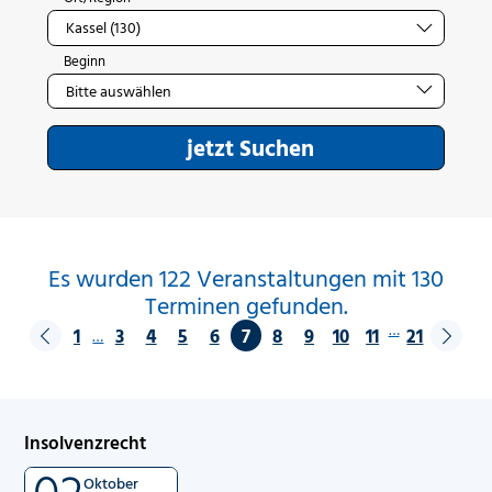
Beginn
jetzt Suchen
Es wurden 122 Veranstaltungen mit 130
Terminen gefunden.
…
1
3
4
5
6
7
8
9
10
11
21
…
Insolvenzrecht
02
Oktober