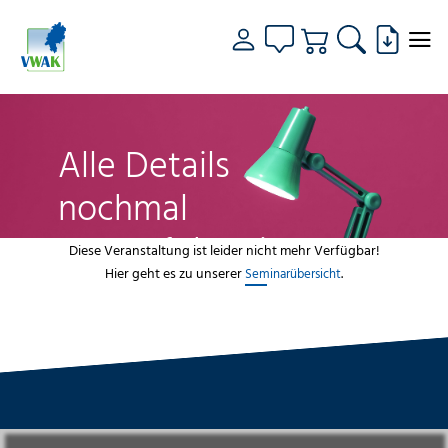
Alle Details
nochmal
genau fokussiert
Diese Veranstaltung ist leider nicht mehr Verfügbar!
Hier geht es zu unserer
.
Seminarübersicht
VWAK
Standorte
Bildungsangebot