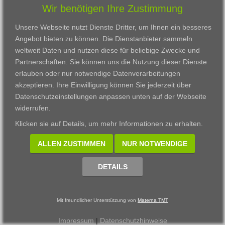
Wir benötigen Ihre Zustimmung
Karriere
Darmstadt
Ausbildung
Links
Frankfurt am Main
Zertifikatslehrgänge
Unsere Webseite nutzt Dienste Dritter, um Ihnen ein besseres
Kontakt
Fulda
Fortbildung
Angebot bieten zu können. Die Dienstanbieter sammeln
Download
Gießen
weltweit Daten und nutzen diese für beliebige Zwecke und
Impressum
Kassel
Partnerschaften. Sie können uns die Nutzung dieser Dienste
Datenschutzerklärung
Wiesbaden
erlauben oder nur notwendige Datenverarbeitungen
Fortbildungszentrum
akzeptieren. Ihre Einwilligung können Sie jederzeit über
Datenschutzeinstellungen anpassen
unten auf der Webseite
Datenschutzeinstellungen anpassen
widerrufen.
© 2002 - 2026 Materna TMT GmbH, powered by CARUSO
Klicken sie auf
Details
, um mehr Informationen zu erhalten.
ALLEN ZUSTIMMEN
NUR NOTWENDIGE
DETAILS
Mit freundlicher Unterstützung von
Materna TMT
Impressum
|
Datenschutzhinweise