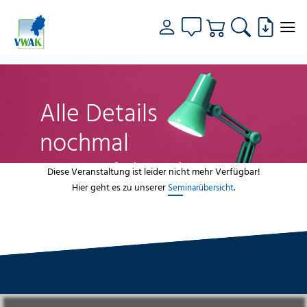
Alle Details
nochmal
genau fokussiert
Diese Veranstaltung ist leider nicht mehr Verfügbar!
Hier geht es zu unserer
.
Seminarübersicht
VWAK
Standorte
Bildungsangebot