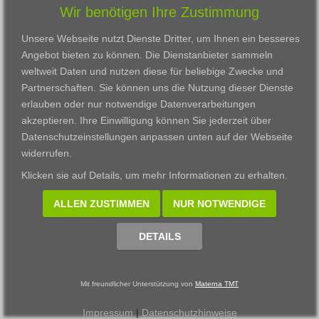
Wir benötigen Ihre Zustimmung
Karriere
Darmstadt
Ausbildung
Links
Frankfurt am Main
Zertifikatslehrgänge
Unsere Webseite nutzt Dienste Dritter, um Ihnen ein besseres
Kontakt
Fulda
Fortbildung
Angebot bieten zu können. Die Dienstanbieter sammeln
Download
Gießen
weltweit Daten und nutzen diese für beliebige Zwecke und
Impressum
Kassel
Partnerschaften. Sie können uns die Nutzung dieser Dienste
Datenschutzerklärung
Wiesbaden
erlauben oder nur notwendige Datenverarbeitungen
Fortbildungszentrum
akzeptieren. Ihre Einwilligung können Sie jederzeit über
Datenschutzeinstellungen anpassen
unten auf der Webseite
Datenschutzeinstellungen anpassen
widerrufen.
© 2002 - 2026 Materna TMT GmbH, powered by CARUSO
Klicken sie auf
Details
, um mehr Informationen zu erhalten.
ALLEN ZUSTIMMEN
NUR NOTWENDIGE
DETAILS
Mit freundlicher Unterstützung von
Materna TMT
Impressum
|
Datenschutzhinweise